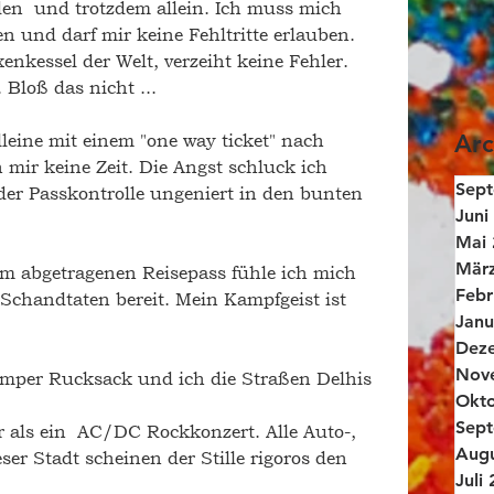
den  und trotzdem allein. Ich muss mich 
 und darf mir keine Fehltritte erlauben. 
enkessel der Welt, verzeiht keine Fehler.
 Bloß das nicht ... 
eine mit einem "one way ticket" nach 
Arc
 mir keine Zeit. Die Angst schluck ich 
Sep
der Passkontrolle ungeniert in den bunten 
Juni
Mai 
Mär
m abgetragenen Reisepass fühle ich mich 
Febr
n Schandtaten bereit. Mein Kampfgeist ist 
Janu
Dez
Nov
amper Rucksack und ich die Straßen Delhis 
Okto
Sep
r als ein  AC/DC Rockkonzert. Alle Auto-, 
Augu
r Stadt scheinen der Stille 
rigoros
 den 
Juli