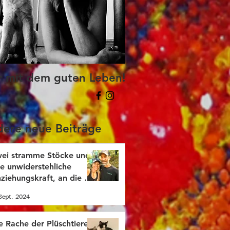
r mit dem guten Leben!
ere neue Beiträge
ei stramme Stöcke und
re unwiderstehliche
ziehungskraft, an die du
sser glauben solltest!
Sept. 2024
e Rache der Plüschtiere!