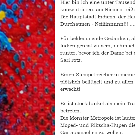
Hier bin ich eine unter Tausen
konzentrieren, am Riemen reißen
Die Hauptstadt Indiens, der Hex
Durchatmen - Neiiiinnnnn!!! ....
Für beklemmende Gedanken, all
Indien gereist zu sein, nehm ich
runter, bevor ich der Dame bei 
Sari rotz. 
Einen Stempel reicher in meine
plötzlich beflügelt und zu alle
erwacht! 
Es ist stockdunkel als mein Tr
betreten.
Die Monster Metropole ist laute
Moped- und Rikscha-Hupen diese
Gar ausmachen zu wollen. 