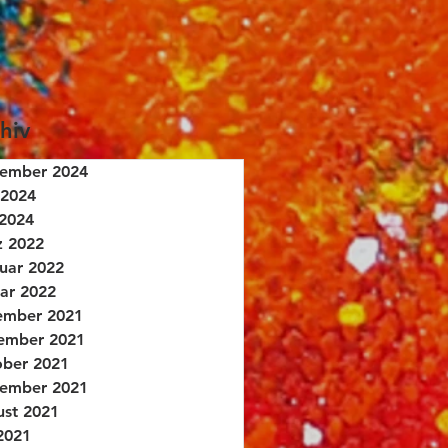
hiv
tember 2024
 2024
2024
z 2022
uar 2022
ar 2022
ember 2021
ember 2021
ber 2021
tember 2021
st 2021
 2021