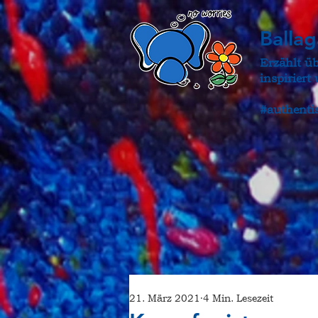
Balla
Erzählt ü
inspirier
#authenti
21. März 2021
4 Min. Lesezeit