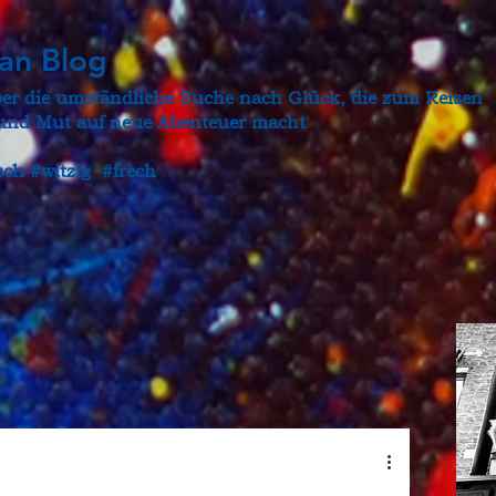
gan Blog
ber die umständliche Suche nach Glück, die zum Reisen
t und Mut auf neue Abenteuer macht
!
sch #witzig #frech