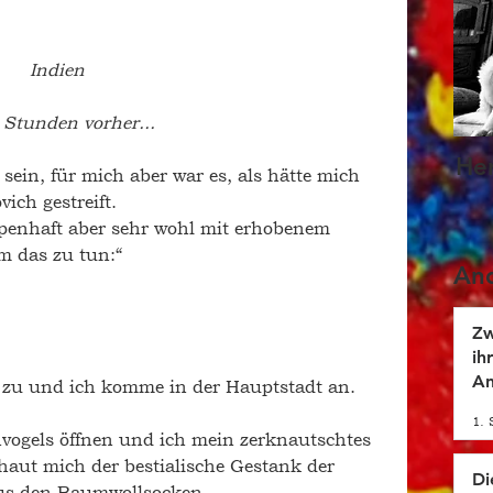
Indien
4 Stunden vorher...
He
sein, für mich aber war es, als hätte mich 
ich gestreift.
penhaft aber sehr wohl mit erhobenem 
m das zu tun:“
And
Zw
ih
An
 zu und ich komme in der Hauptstadt an. 
be
1. 
hvogels öffnen und ich mein zerknautschtes 
haut mich der bestialische Gestank der 
Di
us den Baumwollsocken. 