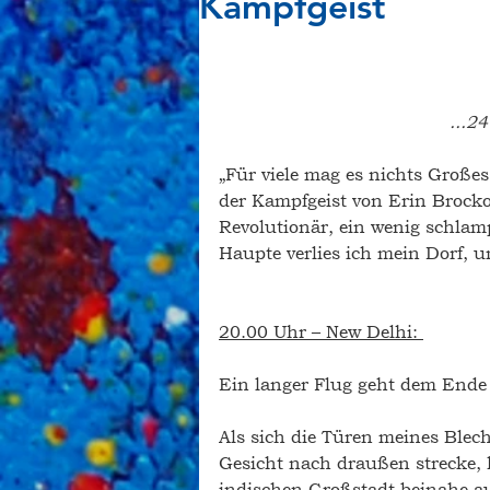
Kampfgeist
...2
„Für viele mag es nichts Großes 
der Kampfgeist von Erin Brockov
Revolutionär, ein wenig schlam
Haupte verlies ich mein Dorf, u
20.00 Uhr – New Delhi: 
Ein langer Flug geht dem Ende
Als sich die Türen meines Blec
Gesicht nach draußen strecke, 
indischen Großstadt beinahe a