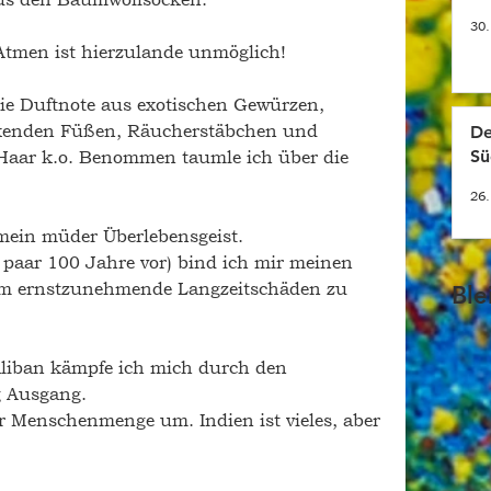
30.
 Atmen ist hierzulande unmöglich!
e Duftnote aus exotischen Gewürzen, 
nkenden Füßen, Räucherstäbchen und 
De
Haar k.o. Benommen taumle ich über die 
Sü
26.
mein müder Überlebensgeist. 
 paar 100 Jahre vor) bind ich mir meinen 
 um ernstzunehmende Langzeitschäden zu 
Ble
Taliban kämpfe ich mich durch den 
g Ausgang. 
 Menschenmenge um. Indien ist vieles, aber 