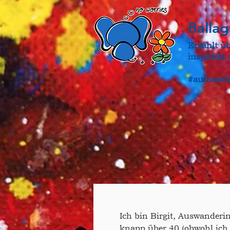
Balla
Erzählt ü
inspirier
#authenti
Ich bin Birgit, Auswander
knapp über 40 (obwohl ich