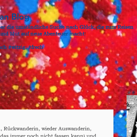
gan Blog
ber die umständliche Suche nach Glück, die zum Reisen
t und Mut auf neue Abenteuer macht
!
sch #witzig #frech
in, Rückwanderin, wieder Auswanderin,
 das immer noch nicht fassen kann) und