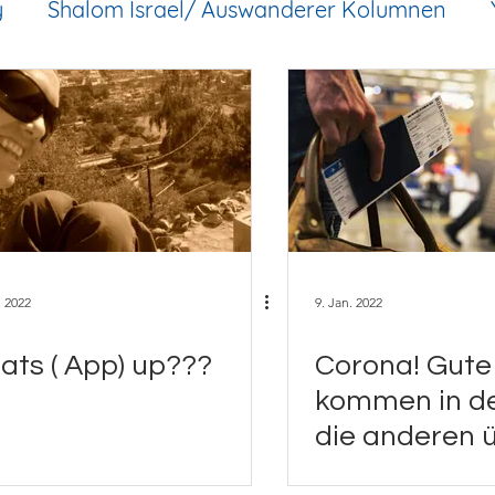
y
Shalom Israel/ Auswanderer Kolumnen
. 2022
9. Jan. 2022
ts ( App) up???
Corona! Gut
kommen in d
die anderen ü