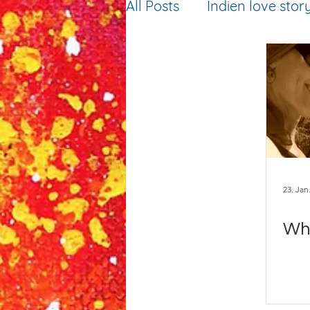
All Posts
Indien love stor
23. Jan
Wha