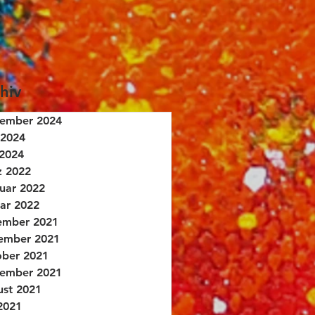
hiv
tember 2024
 2024
2024
z 2022
uar 2022
ar 2022
ember 2021
ember 2021
ber 2021
tember 2021
st 2021
 2021