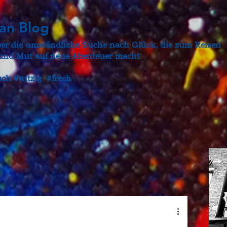
gan Blog
ber die umständliche Suche nach Glück, die zum Reisen
t und Mut auf neue Abenteuer macht
!
sch #witzig #frech