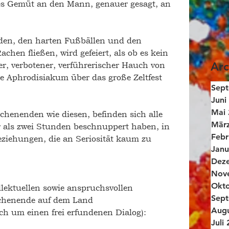
ges Gemüt an den Mann, genauer gesagt, an 
en, den harten Fußbällen und den 
achen fließen, wird gefeiert, als ob es kein 
r, verbotener, verführerischer Hauch von 
Arc
wie Aphrodisiakum über das große Zeltfest 
Sep
Juni
Mai 
enenden wie diesen, befinden sich alle 
Mär
ger als zwei Stunden beschnuppert haben, in 
Febr
ziehungen, die an Seriosität kaum zu 
Janu
Dez
Nov
Okto
ellektuellen sowie anspruchsvollen 
Sep
chenende auf dem Land
Augu
ich um einen frei erfundenen Dialog):
Juli