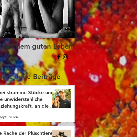
r mit dem guten Leben!
ere neue Beiträge
ei stramme Stöcke und
re unwiderstehliche
ziehungskraft, an die du
sser glauben solltest!
Sept. 2024
e Rache der Plüschtiere!