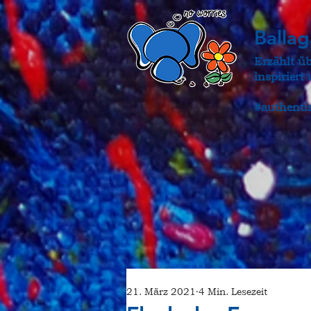
Balla
Erzählt ü
inspirier
#authenti
21. März 2021
4 Min. Lesezeit