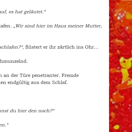
f, es hat geläutet.“
lafen
. „Wir sind hier im Haus meiner Mutter, 
chlafen?“, 
flüstert er ihr zärtlich ins Ohr… 
schmunzelnd
.
 an der Türe penetranter. Fremde 
en endgültig aus dem Schlaf. 
nnst du hier den noch?“
en.“