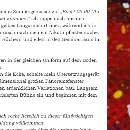
, meine Zimmergenossin zu. 
„Es ist 05.00 Uhr 
spät kommen.“
 Ich rappe mich aus den 
h gelbes Langarmshirt über, während ich in 
 rasch nach meinem Nikotinpflaster suche. 
en Büchern und eilen in den Seminarraum im 
tzen in der gleichen Uniform auf dem Boden 
. 
in die Ecke, schalte mein Übersetzungsgerät 
dimensional großen Panoramafenster 
len erdenklichen Variationen bau. Langsam 
rovisierten Bühne ein und beginnen mit dem 
ch recht herzlich zu dieser fünfwöchigen 
bildung willkommen.
zu nutzen, euch über die umfangreichen 