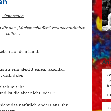
en
Österreich
as dir das „Lückenschaffen“ veranschaulichen 
sollte...
He
Leben auf dem Land:
And
s zu sein gleicht einem Skandal. 
n dich dabei: 
Zw
ih
An
alsch mit ihr? 
be
d ist die aber nicht, oder?! 
1. 
sieht das 
natürlich
 anders aus. Ihr 
Di
gesetzt. 