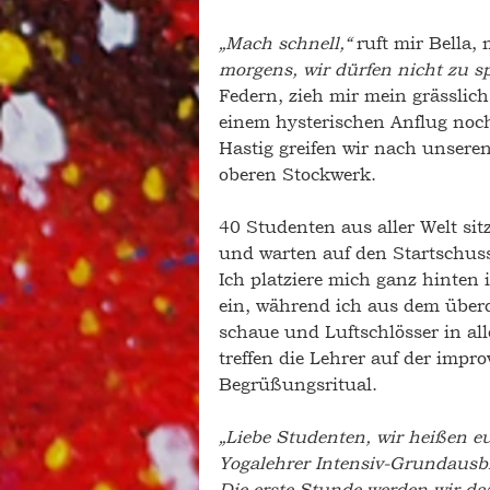
„Mach schnell,“
 ruft mir Bella
morgens, wir dürfen nicht zu 
Federn, zieh mir mein grässlic
einem hysterischen Anflug noch
Hastig greifen wir nach unser
oberen Stockwerk. 
40 Studenten aus aller Welt si
und warten auf den Startschuss
Ich platziere mich ganz hinten 
ein, während ich aus dem über
schaue und Luftschlösser in al
treffen die Lehrer auf der imp
Begrüßungsritual.
„Liebe Studenten, wir heißen eu
Yogalehrer Intensiv-Grundaus
Die erste Stunde werden wir da