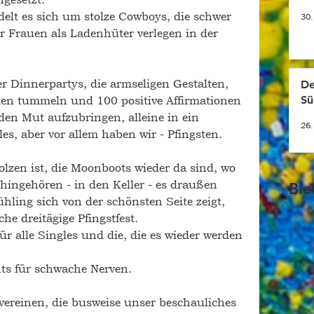
elt es sich um stolze Cowboys, die schwer 
30.
 Frauen als Ladenhüter verlegen in der 
er Dinnerpartys, die armseligen Gestalten, 
De
iten tummeln und 100 positive Affirmationen 
Sü
n Mut aufzubringen, alleine in ein 
26.
es, aber vor allem haben wir - Pfingsten. 
zen ist, die Moonboots wieder da sind, wo 
ingehören - in den Keller - es draußen 
Ble
ling sich von der schönsten Seite zeigt, 
iche dreitägige Pfingstfest.
ür alle Singles und die, die es wieder werden 
ts 
für
 schwache Nerven. 
vereinen, die busweise unser beschauliches 