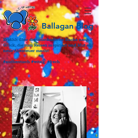
Ballagan Blog
Erzählt über die umständliche Suche nach
Glück, die zum Reisen inspiriert und Mut auf
neue Abenteuer macht
!
#authentisch #witzig #frech